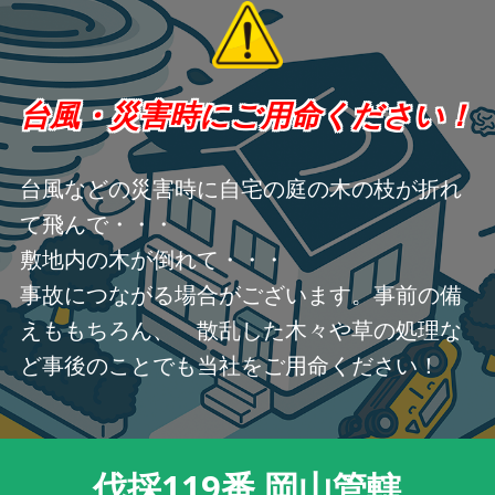
台風・災害時にご用命ください！
台風などの災害時に自宅の庭の木の枝が折れ
て飛んで・・・
敷地内の木が倒れて・・・
事故につながる場合がございます。事前の備
えももちろん、 散乱した木々や草の処理な
ど事後のことでも当社をご用命ください！
伐採119番 岡山管轄