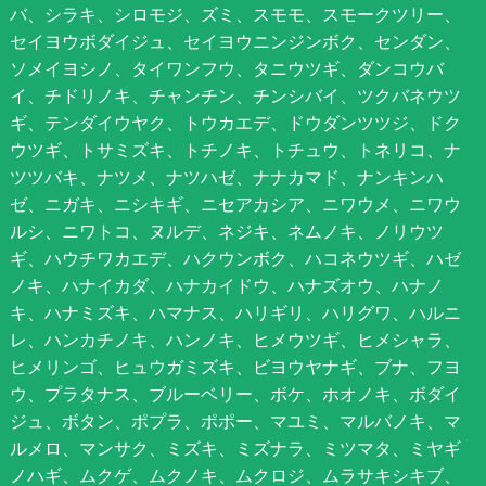
バ、シラキ、シロモジ、ズミ、スモモ、スモークツリー、
セイヨウボダイジュ、セイヨウニンジンボク、センダン、
ソメイヨシノ、タイワンフウ、タニウツギ、ダンコウバ
イ、チドリノキ、チャンチン、チンシバイ、ツクバネウツ
ギ、テンダイウヤク、トウカエデ、ドウダンツツジ、ドク
ウツギ、トサミズキ、トチノキ、トチュウ、トネリコ、ナ
ツツバキ、ナツメ、ナツハゼ、ナナカマド、ナンキンハ
ゼ、ニガキ、ニシキギ、ニセアカシア、ニワウメ、ニワウ
ルシ、ニワトコ、ヌルデ、ネジキ、ネムノキ、ノリウツ
ギ、ハウチワカエデ、ハクウンボク、ハコネウツギ、ハゼ
ノキ、ハナイカダ、ハナカイドウ、ハナズオウ、ハナノ
キ、ハナミズキ、ハマナス、ハリギリ、ハリグワ、ハルニ
レ、ハンカチノキ、ハンノキ、ヒメウツギ、ヒメシャラ、
ヒメリンゴ、ヒュウガミズキ、ビヨウヤナギ、ブナ、フヨ
ウ、プラタナス、ブルーベリー、ボケ、ホオノキ、ボダイ
ジュ、ボタン、ポプラ、ポポー、マユミ、マルバノキ、マ
ルメロ、マンサク、ミズキ、ミズナラ、ミツマタ、ミヤギ
ノハギ、ムクゲ、ムクノキ、ムクロジ、ムラサキシキブ、