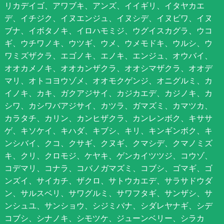
リカデイゴ、アワブキ、アンズ、イイギリ、イタヤカエ
デ、イチジク、イヌエンジュ、イヌシデ、イヌビワ、イヌ
ブナ、イボタノキ、イロハモミジ、ウグイスカグラ、ウコ
ギ、ウチワノキ、ウツギ、ウメ、ウメモドキ、ウルシ、ウ
ワミズザクラ、エゴノキ、エノキ、エンジュ、オウバイ、
オオカメノキ、オオカンザクラ、オオシマザクラ、オオデ
マリ、オトコヨウゾメ、オオモクゲンジ、オニグルミ、カ
イノキ、カキ、ガクアジサイ、カジカエデ、カジノキ、カ
シワ、カシワバアジサイ、カツラ、ガマズミ、カマツカ、
カラタチ、カリン、カンヒザクラ、カンレンボク、キササ
ゲ、キソケイ、キハダ、キブシ、キリ、キンギンボク、キ
ンシバイ、クコ、クサギ、クヌギ、クマシデ、クマノミズ
キ、クリ、クロモジ、ケヤキ、ゲンカイツツジ、コウゾ、
コデマリ、コナラ、コバノガマズミ、コブシ、ゴマギ、ゴ
ンズイ、サイカチ、ザクロ、サトウカエデ、サラサドウダ
ン、サルスベリ、サワグルミ、サワフタギ、サンザシ、サ
ンシュユ、サンショウ、シジミバナ、シダレヤナギ、シデ
コブシ、シナノキ、シモツケ、ジューンベリー、シラカ