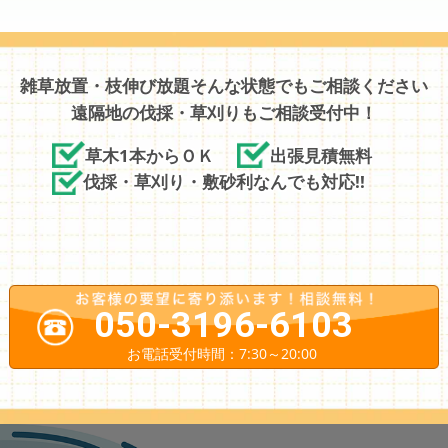
雑草放置・枝伸び放題そんな状態でもご相談ください
遠隔地の伐採・草刈りもご相談受付中！
草木1本からＯＫ
出張見積無料
伐採・草刈り・敷砂利なんでも対応!!
050-3196-6103
お電話受付時間：7:30～20:00