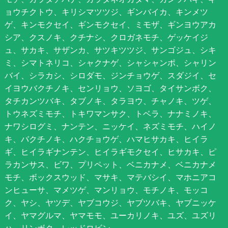
ョウチクトウ、キリシマツツジ、ギンバイカ、キンメツ
ゲ、キンモクセイ、ギンモクセイ、ミモザ、ギンヨウアカ
シア、クスノキ、クチナシ、クロガネモチ、ゲッケイジ
ュ、サカキ、サザンカ、サツキツツジ、サンゴジュ、シキ
ミ、シマトネリコ、シャクナゲ、シャシャンポ、シャリン
バイ、シラカシ、シロダモ、ジンチョウゲ、スダジイ、セ
イヨウバクチノキ、センリョウ、ソヨゴ、タイサンボク、
タチカンツバキ、タブノキ、タラヨウ、チャノキ、ツゲ、
トウネズミモチ、トキワマンサク、トベラ、ナナミノキ、
ナワシログミ、ナンテン、ニッケイ、ネズミモチ、ハイノ
キ、バクチノキ、ハクチョウゲ、ハマヒサカキ、ヒイラ
ギ、ヒイラギナンテン、ヒイラギモクセイ、ヒサカキ、ピ
ラカンサス、ビワ、プリペット、ベニカナメ、ベニカナメ
モチ、ボックスウッド、マサキ、マテバシイ、マホニアコ
ンヒューサ、マメツゲ、マンリョウ、モチノキ、モッコ
ク、ヤシ、ヤツデ、ヤブコウジ、ヤブツバキ、ヤブニッケ
イ、ヤマグルマ、ヤマモモ、ユーカリノキ、ユズ、ユズリ
ハ、リンボク、レッドロビン