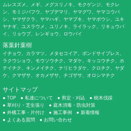
ムレスズメ、メギ、メグスリノキ、モクゲンジ、モクレ
ン、モミジバフウ、ヤブデマリ、ヤマグワ、ヤマコウバ
シ、ヤマザクラ、ヤマハギ、ヤマブキ、ヤマボウシ、ユキ
ヤナギ、ユスラウメ、ユリノキ、ライラック、リキュウバ
イ、リョウブ、レンギョウ、ロウバイ
落葉針葉樹
イチョウ、カラマツ、メタセコイア、ポンドサイプレス、
ラクウショウ、モウソウチク、マダケ、キッコウチク、ホ
テイチク、キンメイチク、ナリヒラダケ、クロチク、ヤダ
ケ、クマザサ、オカメザサ、チゴザサ、オロシマチク
サイトマップ
TOP
私達について
剪定・刈込
樹木伐採
草刈り・芝生張り
庭木消毒・防虫対策
外構工事・片付け
施工事例
新着情報
よくある質問
お問い合わせ