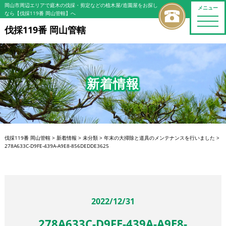
岡山市周辺エリアで庭木の伐採・剪定などの植木屋/造園屋をお探し
メニュー
なら【伐採119番 岡山管轄】へ
toggle
naviga
伐採119番 岡山管轄
新着情報
伐採119番 岡山管轄
>
新着情報
>
未分類
>
年末の大掃除と道具のメンテナンスを行いました
>
278A633C-D9FE-439A-A9E8-856DEDDE3625
2022/12/31
278A633C-D9FE-439A-A9E8-