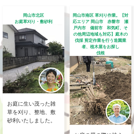
岡山市北区
岡山市南区 草刈り作業。【対
お庭草刈り・敷砂利
応エリア 岡山市 赤磐市 瀬
戸内市 備前市 和気町、そ
の他周辺地域も対応】庭木の
伐採 剪定作業を行う造園業
者、植木屋をお探し
伐根
お庭に生い茂った雑
草を刈り、整地、敷
砂利いたしました。