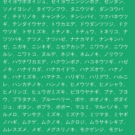
セイヨウボダイジュ、セイヨウニンジンボク、センダン、
ソメイヨシノ、タイワンフウ、タニウツギ、ダンコウバ
イ、チドリノキ、チャンチン、チンシバイ、ツクバネウツ
ギ、テンダイウヤク、トウカエデ、ドウダンツツジ、ドク
ウツギ、トサミズキ、トチノキ、トチュウ、トネリコ、ナ
ツツバキ、ナツメ、ナツハゼ、ナナカマド、ナンキンハ
ゼ、ニガキ、ニシキギ、ニセアカシア、ニワウメ、ニワウ
ルシ、ニワトコ、ヌルデ、ネジキ、ネムノキ、ノリウツ
ギ、ハウチワカエデ、ハクウンボク、ハコネウツギ、ハゼ
ノキ、ハナイカダ、ハナカイドウ、ハナズオウ、ハナノ
キ、ハナミズキ、ハマナス、ハリギリ、ハリグワ、ハルニ
レ、ハンカチノキ、ハンノキ、ヒメウツギ、ヒメシャラ、
ヒメリンゴ、ヒュウガミズキ、ビヨウヤナギ、ブナ、フヨ
ウ、プラタナス、ブルーベリー、ボケ、ホオノキ、ボダイ
ジュ、ボタン、ポプラ、ポポー、マユミ、マルバノキ、マ
ルメロ、マンサク、ミズキ、ミズナラ、ミツマタ、ミヤギ
ノハギ、ムクゲ、ムクノキ、ムクロジ、ムラサキシキブ、
ムレスズメ、メギ、メグスリノキ、モクゲンジ、モクレ