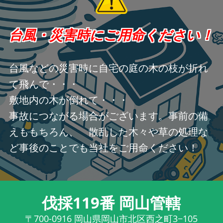
台風・災害時にご用命ください！
台風などの災害時に自宅の庭の木の枝が折れ
て飛んで・・・
敷地内の木が倒れて・・・
事故につながる場合がございます。事前の備
えももちろん、 散乱した木々や草の処理な
ど事後のことでも当社をご用命ください！
伐採119番 岡山管轄
〒700-0916
岡山県岡山市北区西之町3−105