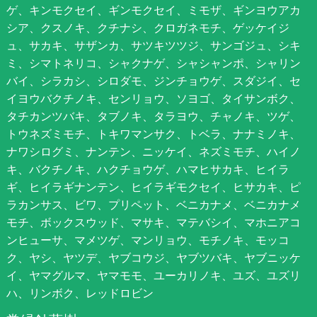
ゲ、キンモクセイ、ギンモクセイ、ミモザ、ギンヨウアカ
シア、クスノキ、クチナシ、クロガネモチ、ゲッケイジ
ュ、サカキ、サザンカ、サツキツツジ、サンゴジュ、シキ
ミ、シマトネリコ、シャクナゲ、シャシャンポ、シャリン
バイ、シラカシ、シロダモ、ジンチョウゲ、スダジイ、セ
イヨウバクチノキ、センリョウ、ソヨゴ、タイサンボク、
タチカンツバキ、タブノキ、タラヨウ、チャノキ、ツゲ、
トウネズミモチ、トキワマンサク、トベラ、ナナミノキ、
ナワシログミ、ナンテン、ニッケイ、ネズミモチ、ハイノ
キ、バクチノキ、ハクチョウゲ、ハマヒサカキ、ヒイラ
ギ、ヒイラギナンテン、ヒイラギモクセイ、ヒサカキ、ピ
ラカンサス、ビワ、プリペット、ベニカナメ、ベニカナメ
モチ、ボックスウッド、マサキ、マテバシイ、マホニアコ
ンヒューサ、マメツゲ、マンリョウ、モチノキ、モッコ
ク、ヤシ、ヤツデ、ヤブコウジ、ヤブツバキ、ヤブニッケ
イ、ヤマグルマ、ヤマモモ、ユーカリノキ、ユズ、ユズリ
ハ、リンボク、レッドロビン