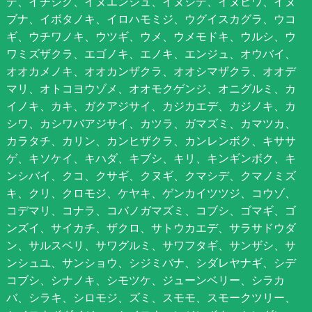
デ、イチジク、イヌエンジュ、イヌシデ、イヌビワ、イヌ
ブナ、イボタノキ、イロハモミジ、ウグイスカグラ、ウコ
ギ、ウチワノキ、ウツギ、ウメ、ウメモドキ、ウルシ、ウ
ワミズザクラ、エゴノキ、エノキ、エンジュ、オウバイ、
オオカメノキ、オオカンザクラ、オオシマザクラ、オオデ
マリ、オトコヨウゾメ、オオモクゲンジ、オニグルミ、カ
イノキ、カキ、ガクアジサイ、カジカエデ、カジノキ、カ
シワ、カシワバアジサイ、カツラ、ガマズミ、カマツカ、
カラタチ、カリン、カンヒザクラ、カンレンボク、キササ
ゲ、キソケイ、キハダ、キブシ、キリ、キンギンボク、キ
ンシバイ、クコ、クサギ、クヌギ、クマシデ、クマノミズ
キ、クリ、クロモジ、ケヤキ、ゲンカイツツジ、コウゾ、
コデマリ、コナラ、コバノガマズミ、コブシ、ゴマギ、ゴ
ンズイ、サイカチ、ザクロ、サトウカエデ、サラサドウダ
ン、サルスベリ、サワグルミ、サワフタギ、サンザシ、サ
ンシュユ、サンショウ、シジミバナ、シダレヤナギ、シデ
コブシ、シナノキ、シモツケ、ジューンベリー、シラカ
バ、シラキ、シロモジ、ズミ、スモモ、スモークツリー、