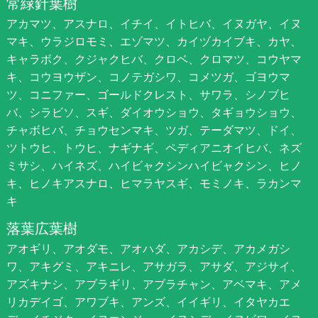
常緑針葉樹
アカマツ、アスナロ、イチイ、イトヒバ、イヌガヤ、イヌ
マキ、ウラジロモミ、エゾマツ、カイヅカイブキ、カヤ、
キャラボク、クジャクヒバ、クロベ、クロマツ、コウヤマ
キ、コウヨウザン、コノテガシワ、コメツガ、ゴヨウマ
ツ、コニファー、ゴールドクレスト、サワラ、シノブヒ
バ、シラビソ、スギ、ダイオウショウ、タギョウショウ、
チャボヒバ、チョウセンマキ、ツガ、テーダマツ、ドイ、
ツトウヒ、トウヒ、ナギナギ、ペディアニオイヒバ、ネズ
ミサシ、ハイネズ、ハイビャクシンハイビャクシン、ヒノ
キ、ヒノキアスナロ、ヒマラヤスギ、モミノキ、ラカンマ
キ
落葉広葉樹
アオギリ、アオダモ、アオハダ、アカシデ、アカメガシ
ワ、アキグミ、アキニレ、アサガラ、アサダ、アジサイ、
アズキナシ、アブラギリ、アブラチャン、アベマキ、アメ
リカデイゴ、アワブキ、アンズ、イイギリ、イタヤカエ