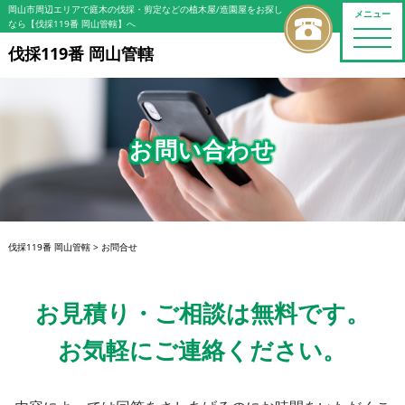
岡山市周辺エリアで庭木の伐採・剪定などの植木屋/造園屋をお探し
メニュー
なら【伐採119番 岡山管轄】へ
toggle
naviga
伐採119番 岡山管轄
お問い合わせ
伐採119番 岡山管轄
>
お問合せ
お見積り・ご相談は無料です。
お気軽にご連絡ください。