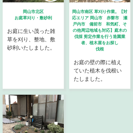
岡山市北区
岡山市南区 草刈り作業。【対
お庭草刈り・敷砂利
応エリア 岡山市 赤磐市 瀬
戸内市 備前市 和気町、そ
お庭に生い茂った雑
の他周辺地域も対応】庭木の
伐採 剪定作業を行う造園業
草を刈り、整地、敷
者、植木屋をお探し
砂利いたしました。
伐根
お庭の壁の際に植え
ていた植木を伐根い
たしました。