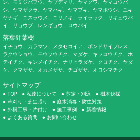
ン、モミジバフウ、ヤブデマリ、ヤマグワ、ヤマコウバ
シ、ヤマザクラ、ヤマハギ、ヤマブキ、ヤマボウシ、ユキ
ヤナギ、ユスラウメ、ユリノキ、ライラック、リキュウバ
イ、リョウブ、レンギョウ、ロウバイ
落葉針葉樹
イチョウ、カラマツ、メタセコイア、ポンドサイプレス、
ラクウショウ、モウソウチク、マダケ、キッコウチク、ホ
テイチク、キンメイチク、ナリヒラダケ、クロチク、ヤダ
ケ、クマザサ、オカメザサ、チゴザサ、オロシマチク
サイトマップ
TOP
私達について
剪定・刈込
樹木伐採
草刈り・芝生張り
庭木消毒・防虫対策
外構工事・片付け
施工事例
新着情報
よくある質問
お問い合わせ