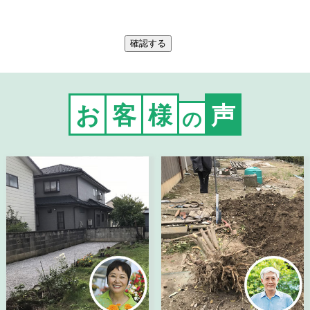
お
客
様
声
の