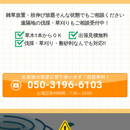
雑草放置・枝伸び放題そんな状態でもご相談ください
遠隔地の伐採・草刈りもご相談受付中！
草木1本からＯＫ
出張見積無料
伐採・草刈り・敷砂利なんでも対応!!
050-3196-6103
お電話受付時間：7:30～20:00