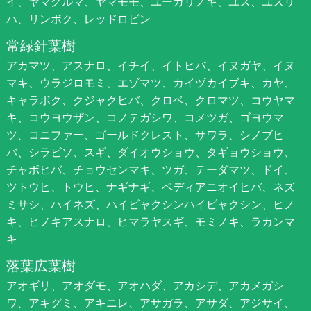
イ、ヤマグルマ、ヤマモモ、ユーカリノキ、ユズ、ユズリ
ハ、リンボク、レッドロビン
常緑針葉樹
アカマツ、アスナロ、イチイ、イトヒバ、イヌガヤ、イヌ
マキ、ウラジロモミ、エゾマツ、カイヅカイブキ、カヤ、
キャラボク、クジャクヒバ、クロベ、クロマツ、コウヤマ
キ、コウヨウザン、コノテガシワ、コメツガ、ゴヨウマ
ツ、コニファー、ゴールドクレスト、サワラ、シノブヒ
バ、シラビソ、スギ、ダイオウショウ、タギョウショウ、
チャボヒバ、チョウセンマキ、ツガ、テーダマツ、ドイ、
ツトウヒ、トウヒ、ナギナギ、ペディアニオイヒバ、ネズ
ミサシ、ハイネズ、ハイビャクシンハイビャクシン、ヒノ
キ、ヒノキアスナロ、ヒマラヤスギ、モミノキ、ラカンマ
キ
落葉広葉樹
アオギリ、アオダモ、アオハダ、アカシデ、アカメガシ
ワ、アキグミ、アキニレ、アサガラ、アサダ、アジサイ、