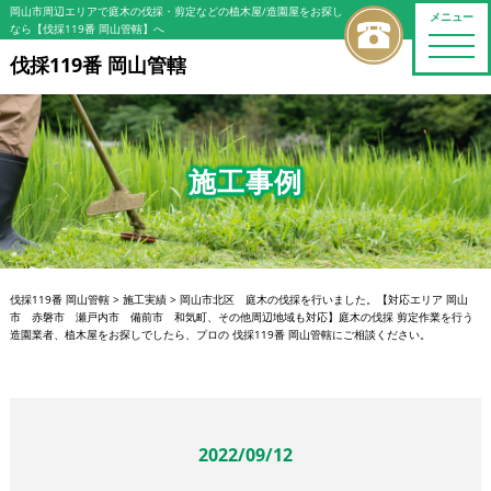
岡山市周辺エリアで庭木の伐採・剪定などの植木屋/造園屋をお探し
メニュー
なら【伐採119番 岡山管轄】へ
toggle
naviga
伐採119番 岡山管轄
施工事例
伐採119番 岡山管轄
>
施工実績
>
岡山市北区 庭木の伐採を行いました。【対応エリア 岡山
市 赤磐市 瀬戸内市 備前市 和気町、その他周辺地域も対応】庭木の伐採 剪定作業を行う
造園業者、植木屋をお探しでしたら、プロの 伐採119番 岡山管轄にご相談ください。
2022/09/12