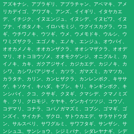
アズキナシ、アブラギリ、アブラチャン、アベマキ、アメ
リカデイゴ、アワブキ、アンズ、イイギリ、イタヤカエ
デ、イチジク、イヌエンジュ、イヌシデ、イヌビワ、イヌ
ブナ、イボタノキ、イロハモミジ、ウグイスカグラ、ウコ
ギ、ウチワノキ、ウツギ、ウメ、ウメモドキ、ウルシ、ウ
ワミズザクラ、エゴノキ、エノキ、エンジュ、オウバイ、
オオカメノキ、オオカンザクラ、オオシマザクラ、オオデ
マリ、オトコヨウゾメ、オオモクゲンジ、オニグルミ、カ
イノキ、カキ、ガクアジサイ、カジカエデ、カジノキ、カ
シワ、カシワバアジサイ、カツラ、ガマズミ、カマツカ、
カラタチ、カリン、カンヒザクラ、カンレンボク、キササ
ゲ、キソケイ、キハダ、キブシ、キリ、キンギンボク、キ
ンシバイ、クコ、クサギ、クヌギ、クマシデ、クマノミズ
キ、クリ、クロモジ、ケヤキ、ゲンカイツツジ、コウゾ、
コデマリ、コナラ、コバノガマズミ、コブシ、ゴマギ、ゴ
ンズイ、サイカチ、ザクロ、サトウカエデ、サラサドウダ
ン、サルスベリ、サワグルミ、サワフタギ、サンザシ、サ
ンシュユ、サンショウ、シジミバナ、シダレヤナギ、シデ