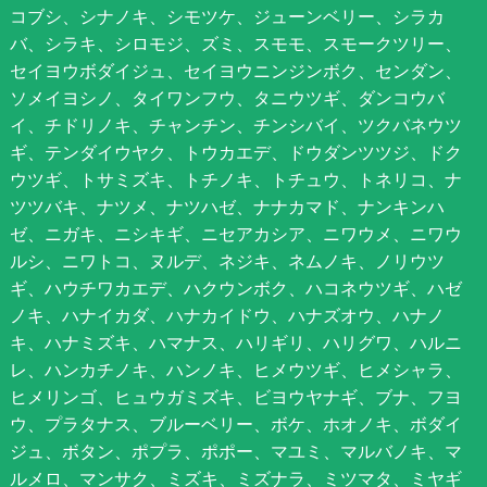
コブシ、シナノキ、シモツケ、ジューンベリー、シラカ
バ、シラキ、シロモジ、ズミ、スモモ、スモークツリー、
セイヨウボダイジュ、セイヨウニンジンボク、センダン、
ソメイヨシノ、タイワンフウ、タニウツギ、ダンコウバ
イ、チドリノキ、チャンチン、チンシバイ、ツクバネウツ
ギ、テンダイウヤク、トウカエデ、ドウダンツツジ、ドク
ウツギ、トサミズキ、トチノキ、トチュウ、トネリコ、ナ
ツツバキ、ナツメ、ナツハゼ、ナナカマド、ナンキンハ
ゼ、ニガキ、ニシキギ、ニセアカシア、ニワウメ、ニワウ
ルシ、ニワトコ、ヌルデ、ネジキ、ネムノキ、ノリウツ
ギ、ハウチワカエデ、ハクウンボク、ハコネウツギ、ハゼ
ノキ、ハナイカダ、ハナカイドウ、ハナズオウ、ハナノ
キ、ハナミズキ、ハマナス、ハリギリ、ハリグワ、ハルニ
レ、ハンカチノキ、ハンノキ、ヒメウツギ、ヒメシャラ、
ヒメリンゴ、ヒュウガミズキ、ビヨウヤナギ、ブナ、フヨ
ウ、プラタナス、ブルーベリー、ボケ、ホオノキ、ボダイ
ジュ、ボタン、ポプラ、ポポー、マユミ、マルバノキ、マ
ルメロ、マンサク、ミズキ、ミズナラ、ミツマタ、ミヤギ