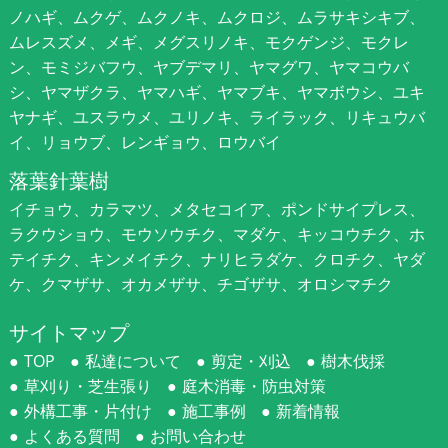
ノハギ、ムクゲ、ムクノキ、ムクロジ、ムラサキシキブ、
ムレスズメ、メギ、メグスリノキ、モクゲンジ、モクレ
ン、モミジバフウ、ヤブデマリ、ヤマグワ、ヤマコウバ
シ、ヤマザクラ、ヤマハギ、ヤマブキ、ヤマボウシ、ユキ
ヤナギ、ユスラウメ、ユリノキ、ライラック、リキュウバ
イ、リョウブ、レンギョウ、ロウバイ
落葉針葉樹
イチョウ、カラマツ、メタセコイア、ポンドサイプレス、
ラクウショウ、モウソウチク、マダケ、キッコウチク、ホ
テイチク、キンメイチク、ナリヒラダケ、クロチク、ヤダ
ケ、クマザサ、オカメザサ、チゴザサ、オロシマチク
サイトマップ
TOP
私達について
剪定・刈込
樹木伐採
草刈り・芝生張り
庭木消毒・防虫対策
外構工事・片付け
施工事例
新着情報
よくある質問
お問い合わせ