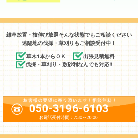
雑草放置・枝伸び放題そんな状態でもご相談ください
遠隔地の伐採・草刈りもご相談受付中！
草木1本からＯＫ
出張見積無料
伐採・草刈り・敷砂利なんでも対応!!
050-3196-6103
お電話受付時間：7:30～20:00