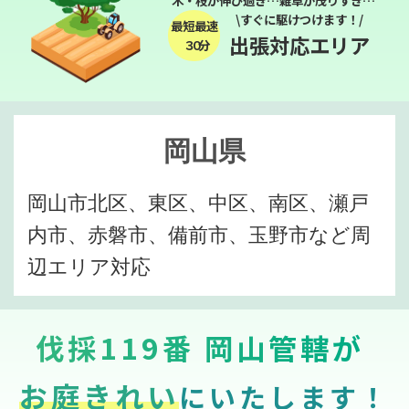
木・枝が伸び過ぎ…雑草が茂りすぎ…
\すぐに駆けつけます！/
最短最速
出張対応エリア
３０分
岡山県
岡山市北区、東区、中区、南区、瀬戸
内市、赤磐市、備前市、玉野市など周
辺エリア対応
伐採119番 岡山管轄が
お庭きれい
にいたします！