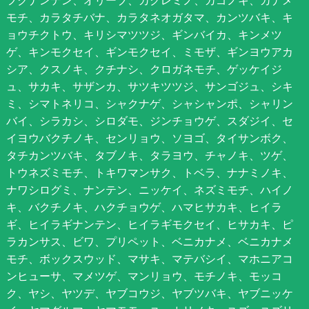
モチ、カラタチバナ、カラタネオガタマ、カンツバキ、キ
ョウチクトウ、キリシマツツジ、ギンバイカ、キンメツ
ゲ、キンモクセイ、ギンモクセイ、ミモザ、ギンヨウアカ
シア、クスノキ、クチナシ、クロガネモチ、ゲッケイジ
ュ、サカキ、サザンカ、サツキツツジ、サンゴジュ、シキ
ミ、シマトネリコ、シャクナゲ、シャシャンポ、シャリン
バイ、シラカシ、シロダモ、ジンチョウゲ、スダジイ、セ
イヨウバクチノキ、センリョウ、ソヨゴ、タイサンボク、
タチカンツバキ、タブノキ、タラヨウ、チャノキ、ツゲ、
トウネズミモチ、トキワマンサク、トベラ、ナナミノキ、
ナワシログミ、ナンテン、ニッケイ、ネズミモチ、ハイノ
キ、バクチノキ、ハクチョウゲ、ハマヒサカキ、ヒイラ
ギ、ヒイラギナンテン、ヒイラギモクセイ、ヒサカキ、ピ
ラカンサス、ビワ、プリペット、ベニカナメ、ベニカナメ
モチ、ボックスウッド、マサキ、マテバシイ、マホニアコ
ンヒューサ、マメツゲ、マンリョウ、モチノキ、モッコ
ク、ヤシ、ヤツデ、ヤブコウジ、ヤブツバキ、ヤブニッケ