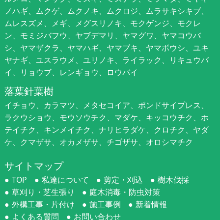
ノハギ、ムクゲ、ムクノキ、ムクロジ、ムラサキシキブ、
ムレスズメ、メギ、メグスリノキ、モクゲンジ、モクレ
ン、モミジバフウ、ヤブデマリ、ヤマグワ、ヤマコウバ
シ、ヤマザクラ、ヤマハギ、ヤマブキ、ヤマボウシ、ユキ
ヤナギ、ユスラウメ、ユリノキ、ライラック、リキュウバ
イ、リョウブ、レンギョウ、ロウバイ
落葉針葉樹
イチョウ、カラマツ、メタセコイア、ポンドサイプレス、
ラクウショウ、モウソウチク、マダケ、キッコウチク、ホ
テイチク、キンメイチク、ナリヒラダケ、クロチク、ヤダ
ケ、クマザサ、オカメザサ、チゴザサ、オロシマチク
サイトマップ
TOP
私達について
剪定・刈込
樹木伐採
草刈り・芝生張り
庭木消毒・防虫対策
外構工事・片付け
施工事例
新着情報
よくある質問
お問い合わせ