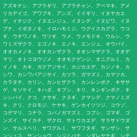
アズキナシ、アブラギリ、アブラチャン、アベマキ、アメ
リカデイゴ、アワブキ、アンズ、イイギリ、イタヤカエ
デ、イチジク、イヌエンジュ、イヌシデ、イヌビワ、イヌ
ブナ、イボタノキ、イロハモミジ、ウグイスカグラ、ウコ
ギ、ウチワノキ、ウツギ、ウメ、ウメモドキ、ウルシ、ウ
ワミズザクラ、エゴノキ、エノキ、エンジュ、オウバイ、
オオカメノキ、オオカンザクラ、オオシマザクラ、オオデ
マリ、オトコヨウゾメ、オオモクゲンジ、オニグルミ、カ
イノキ、カキ、ガクアジサイ、カジカエデ、カジノキ、カ
シワ、カシワバアジサイ、カツラ、ガマズミ、カマツカ、
カラタチ、カリン、カンヒザクラ、カンレンボク、キササ
ゲ、キソケイ、キハダ、キブシ、キリ、キンギンボク、キ
ンシバイ、クコ、クサギ、クヌギ、クマシデ、クマノミズ
キ、クリ、クロモジ、ケヤキ、ゲンカイツツジ、コウゾ、
コデマリ、コナラ、コバノガマズミ、コブシ、ゴマギ、ゴ
ンズイ、サイカチ、ザクロ、サトウカエデ、サラサドウダ
ン、サルスベリ、サワグルミ、サワフタギ、サンザシ、サ
ンシュユ、サンショウ、シジミバナ、シダレヤナギ、シデ