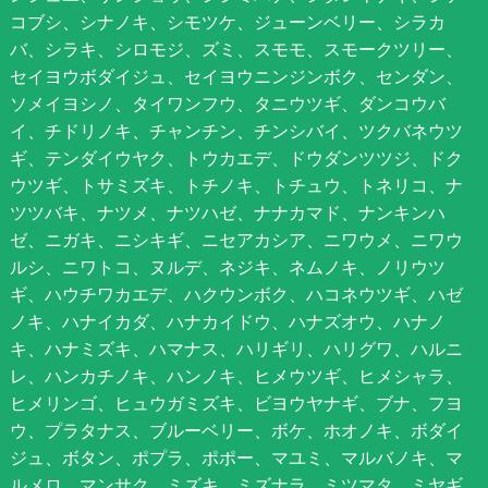
コブシ、シナノキ、シモツケ、ジューンベリー、シラカ
バ、シラキ、シロモジ、ズミ、スモモ、スモークツリー、
セイヨウボダイジュ、セイヨウニンジンボク、センダン、
ソメイヨシノ、タイワンフウ、タニウツギ、ダンコウバ
イ、チドリノキ、チャンチン、チンシバイ、ツクバネウツ
ギ、テンダイウヤク、トウカエデ、ドウダンツツジ、ドク
ウツギ、トサミズキ、トチノキ、トチュウ、トネリコ、ナ
ツツバキ、ナツメ、ナツハゼ、ナナカマド、ナンキンハ
ゼ、ニガキ、ニシキギ、ニセアカシア、ニワウメ、ニワウ
ルシ、ニワトコ、ヌルデ、ネジキ、ネムノキ、ノリウツ
ギ、ハウチワカエデ、ハクウンボク、ハコネウツギ、ハゼ
ノキ、ハナイカダ、ハナカイドウ、ハナズオウ、ハナノ
キ、ハナミズキ、ハマナス、ハリギリ、ハリグワ、ハルニ
レ、ハンカチノキ、ハンノキ、ヒメウツギ、ヒメシャラ、
ヒメリンゴ、ヒュウガミズキ、ビヨウヤナギ、ブナ、フヨ
ウ、プラタナス、ブルーベリー、ボケ、ホオノキ、ボダイ
ジュ、ボタン、ポプラ、ポポー、マユミ、マルバノキ、マ
ルメロ、マンサク、ミズキ、ミズナラ、ミツマタ、ミヤギ