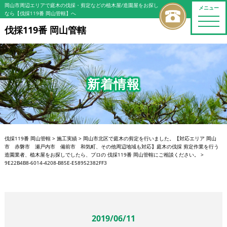
岡山市周辺エリアで庭木の伐採・剪定などの植木屋/造園屋をお探し
メニュー
なら【伐採119番 岡山管轄】へ
toggle
naviga
伐採119番 岡山管轄
新着情報
伐採119番 岡山管轄
>
施工実績
>
岡山市北区で庭木の剪定を行いました。【対応エリア 岡山
市 赤磐市 瀬戸内市 備前市 和気町、その他周辺地域も対応】庭木の伐採 剪定作業を行う
造園業者、植木屋をお探しでしたら、プロの 伐採119番 岡山管轄にご相談ください。
>
9E22B4B8-6014-4208-B85E-E58952382FF3
2019/06/11