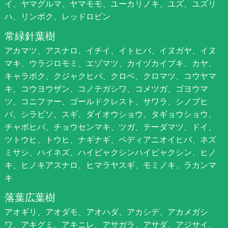
イ、ヤマグルマ、ヤマモモ、ユーカリノキ、ユズ、ユズリ
ハ、リンボク、レッドロビン
常緑針葉樹
アカマツ、アスナロ、イチイ、イトヒバ、イヌガヤ、イヌ
マキ、ウラジロモミ、エゾマツ、カイヅカイブキ、カヤ、
キャラボク、クジャクヒバ、クロベ、クロマツ、コウヤマ
キ、コウヨウザン、コノテガシワ、コメツガ、ゴヨウマ
ツ、コニファー、ゴールドクレスト、サワラ、シノブヒ
バ、シラビソ、スギ、ダイオウショウ、タギョウショウ、
チャボヒバ、チョウセンマキ、ツガ、テーダマツ、ドイ、
ツトウヒ、トウヒ、ナギナギ、ペディアニオイヒバ、ネズ
ミサシ、ハイネズ、ハイビャクシンハイビャクシン、ヒノ
キ、ヒノキアスナロ、ヒマラヤスギ、モミノキ、ラカンマ
キ
落葉広葉樹
アオギリ、アオダモ、アオハダ、アカシデ、アカメガシ
ワ、アキグミ、アキニレ、アサガラ、アサダ、アジサイ、