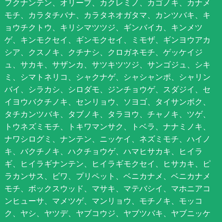
フクナンテン、オリーブ、カクレミノ、カゴノキ、カナメ
モチ、カラタチバナ、カラタネオガタマ、カンツバキ、キ
ョウチクトウ、キリシマツツジ、ギンバイカ、キンメツ
ゲ、キンモクセイ、ギンモクセイ、ミモザ、ギンヨウアカ
シア、クスノキ、クチナシ、クロガネモチ、ゲッケイジ
ュ、サカキ、サザンカ、サツキツツジ、サンゴジュ、シキ
ミ、シマトネリコ、シャクナゲ、シャシャンポ、シャリン
バイ、シラカシ、シロダモ、ジンチョウゲ、スダジイ、セ
イヨウバクチノキ、センリョウ、ソヨゴ、タイサンボク、
タチカンツバキ、タブノキ、タラヨウ、チャノキ、ツゲ、
トウネズミモチ、トキワマンサク、トベラ、ナナミノキ、
ナワシログミ、ナンテン、ニッケイ、ネズミモチ、ハイノ
キ、バクチノキ、ハクチョウゲ、ハマヒサカキ、ヒイラ
ギ、ヒイラギナンテン、ヒイラギモクセイ、ヒサカキ、ピ
ラカンサス、ビワ、プリペット、ベニカナメ、ベニカナメ
モチ、ボックスウッド、マサキ、マテバシイ、マホニアコ
ンヒューサ、マメツゲ、マンリョウ、モチノキ、モッコ
ク、ヤシ、ヤツデ、ヤブコウジ、ヤブツバキ、ヤブニッケ