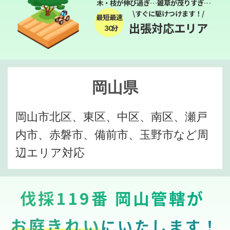
木・枝が伸び過ぎ…雑草が茂りすぎ…
\すぐに駆けつけます！/
最短最速
出張対応エリア
３０分
岡山県
岡山市北区、東区、中区、南区、瀬戸
内市、赤磐市、備前市、玉野市など周
辺エリア対応
伐採119番 岡山管轄が
お庭きれい
にいたします！