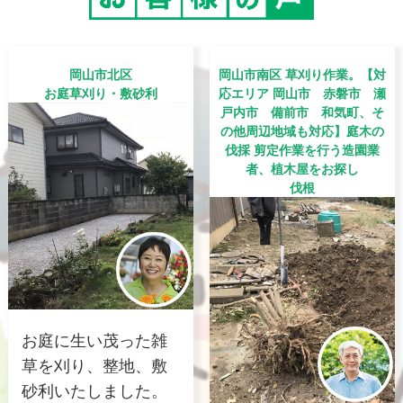
岡山市北区
岡山市南区 草刈り作業。【対
お庭草刈り・敷砂利
応エリア 岡山市 赤磐市 瀬
戸内市 備前市 和気町、そ
の他周辺地域も対応】庭木の
伐採 剪定作業を行う造園業
者、植木屋をお探し
伐根
お庭に生い茂った雑
草を刈り、整地、敷
砂利いたしました。