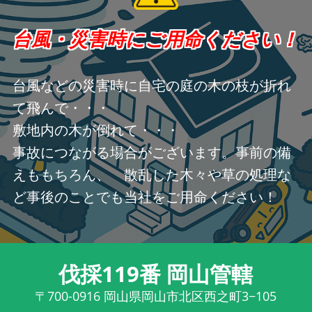
台風・災害時にご用命ください！
台風などの災害時に自宅の庭の木の枝が折れ
て飛んで・・・
敷地内の木が倒れて・・・
事故につながる場合がございます。事前の備
えももちろん、 散乱した木々や草の処理な
ど事後のことでも当社をご用命ください！
伐採119番 岡山管轄
〒700-0916
岡山県岡山市北区西之町3−105