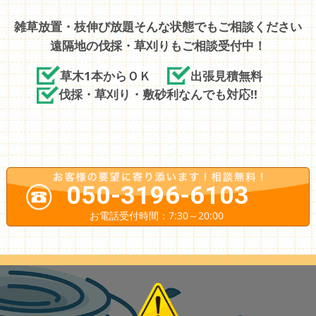
雑草放置・枝伸び放題そんな状態でもご相談ください
遠隔地の伐採・草刈りもご相談受付中！
草木1本からＯＫ
出張見積無料
伐採・草刈り・敷砂利なんでも対応!!
050-3196-6103
お電話受付時間：7:30～20:00