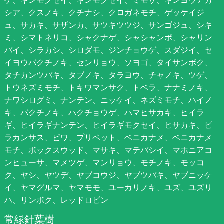
シア、クスノキ、クチナシ、クロガネモチ、ゲッケイジ
ュ、サカキ、サザンカ、サツキツツジ、サンゴジュ、シキ
ミ、シマトネリコ、シャクナゲ、シャシャンポ、シャリン
バイ、シラカシ、シロダモ、ジンチョウゲ、スダジイ、セ
イヨウバクチノキ、センリョウ、ソヨゴ、タイサンボク、
タチカンツバキ、タブノキ、タラヨウ、チャノキ、ツゲ、
トウネズミモチ、トキワマンサク、トベラ、ナナミノキ、
ナワシログミ、ナンテン、ニッケイ、ネズミモチ、ハイノ
キ、バクチノキ、ハクチョウゲ、ハマヒサカキ、ヒイラ
ギ、ヒイラギナンテン、ヒイラギモクセイ、ヒサカキ、ピ
ラカンサス、ビワ、プリペット、ベニカナメ、ベニカナメ
モチ、ボックスウッド、マサキ、マテバシイ、マホニアコ
ンヒューサ、マメツゲ、マンリョウ、モチノキ、モッコ
ク、ヤシ、ヤツデ、ヤブコウジ、ヤブツバキ、ヤブニッケ
イ、ヤマグルマ、ヤマモモ、ユーカリノキ、ユズ、ユズリ
ハ、リンボク、レッドロビン
常緑針葉樹