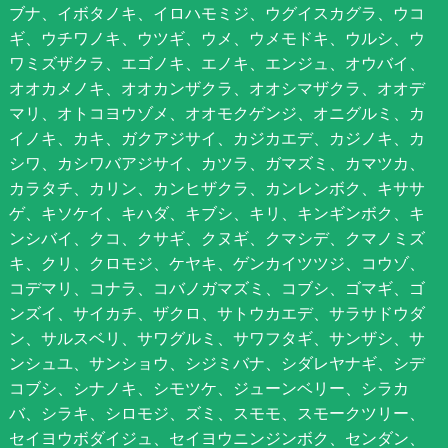
ブナ、イボタノキ、イロハモミジ、ウグイスカグラ、ウコ
ギ、ウチワノキ、ウツギ、ウメ、ウメモドキ、ウルシ、ウ
ワミズザクラ、エゴノキ、エノキ、エンジュ、オウバイ、
オオカメノキ、オオカンザクラ、オオシマザクラ、オオデ
マリ、オトコヨウゾメ、オオモクゲンジ、オニグルミ、カ
イノキ、カキ、ガクアジサイ、カジカエデ、カジノキ、カ
シワ、カシワバアジサイ、カツラ、ガマズミ、カマツカ、
カラタチ、カリン、カンヒザクラ、カンレンボク、キササ
ゲ、キソケイ、キハダ、キブシ、キリ、キンギンボク、キ
ンシバイ、クコ、クサギ、クヌギ、クマシデ、クマノミズ
キ、クリ、クロモジ、ケヤキ、ゲンカイツツジ、コウゾ、
コデマリ、コナラ、コバノガマズミ、コブシ、ゴマギ、ゴ
ンズイ、サイカチ、ザクロ、サトウカエデ、サラサドウダ
ン、サルスベリ、サワグルミ、サワフタギ、サンザシ、サ
ンシュユ、サンショウ、シジミバナ、シダレヤナギ、シデ
コブシ、シナノキ、シモツケ、ジューンベリー、シラカ
バ、シラキ、シロモジ、ズミ、スモモ、スモークツリー、
セイヨウボダイジュ、セイヨウニンジンボク、センダン、