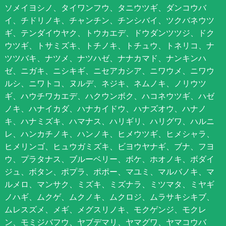
ソメイヨシノ、タイワンフウ、タニウツギ、ダンコウバ
イ、チドリノキ、チャンチン、チンシバイ、ツクバネウツ
ギ、テンダイウヤク、トウカエデ、ドウダンツツジ、ドク
ウツギ、トサミズキ、トチノキ、トチュウ、トネリコ、ナ
ツツバキ、ナツメ、ナツハゼ、ナナカマド、ナンキンハ
ゼ、ニガキ、ニシキギ、ニセアカシア、ニワウメ、ニワウ
ルシ、ニワトコ、ヌルデ、ネジキ、ネムノキ、ノリウツ
ギ、ハウチワカエデ、ハクウンボク、ハコネウツギ、ハゼ
ノキ、ハナイカダ、ハナカイドウ、ハナズオウ、ハナノ
キ、ハナミズキ、ハマナス、ハリギリ、ハリグワ、ハルニ
レ、ハンカチノキ、ハンノキ、ヒメウツギ、ヒメシャラ、
ヒメリンゴ、ヒュウガミズキ、ビヨウヤナギ、ブナ、フヨ
ウ、プラタナス、ブルーベリー、ボケ、ホオノキ、ボダイ
ジュ、ボタン、ポプラ、ポポー、マユミ、マルバノキ、マ
ルメロ、マンサク、ミズキ、ミズナラ、ミツマタ、ミヤギ
ノハギ、ムクゲ、ムクノキ、ムクロジ、ムラサキシキブ、
ムレスズメ、メギ、メグスリノキ、モクゲンジ、モクレ
ン、モミジバフウ、ヤブデマリ、ヤマグワ、ヤマコウバ