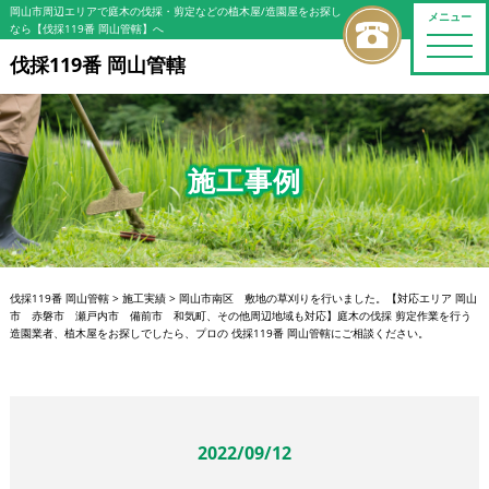
岡山市周辺エリアで庭木の伐採・剪定などの植木屋/造園屋をお探し
メニュー
なら【伐採119番 岡山管轄】へ
toggle
naviga
伐採119番 岡山管轄
施工事例
伐採119番 岡山管轄
>
施工実績
>
岡山市南区 敷地の草刈りを行いました。【対応エリア 岡山
市 赤磐市 瀬戸内市 備前市 和気町、その他周辺地域も対応】庭木の伐採 剪定作業を行う
造園業者、植木屋をお探しでしたら、プロの 伐採119番 岡山管轄にご相談ください。
2022/09/12