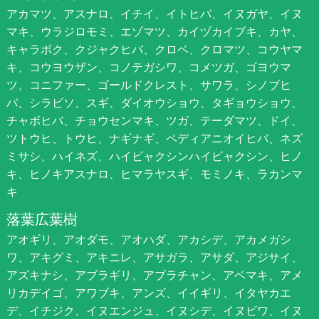
アカマツ、アスナロ、イチイ、イトヒバ、イヌガヤ、イヌ
マキ、ウラジロモミ、エゾマツ、カイヅカイブキ、カヤ、
キャラボク、クジャクヒバ、クロベ、クロマツ、コウヤマ
キ、コウヨウザン、コノテガシワ、コメツガ、ゴヨウマ
ツ、コニファー、ゴールドクレスト、サワラ、シノブヒ
バ、シラビソ、スギ、ダイオウショウ、タギョウショウ、
チャボヒバ、チョウセンマキ、ツガ、テーダマツ、ドイ、
ツトウヒ、トウヒ、ナギナギ、ペディアニオイヒバ、ネズ
ミサシ、ハイネズ、ハイビャクシンハイビャクシン、ヒノ
キ、ヒノキアスナロ、ヒマラヤスギ、モミノキ、ラカンマ
キ
落葉広葉樹
アオギリ、アオダモ、アオハダ、アカシデ、アカメガシ
ワ、アキグミ、アキニレ、アサガラ、アサダ、アジサイ、
アズキナシ、アブラギリ、アブラチャン、アベマキ、アメ
リカデイゴ、アワブキ、アンズ、イイギリ、イタヤカエ
デ、イチジク、イヌエンジュ、イヌシデ、イヌビワ、イヌ