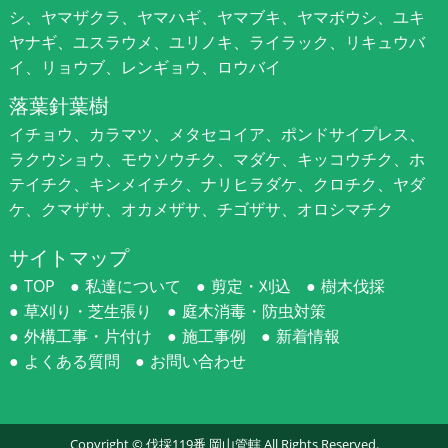
シ、ヤマザクラ、ヤマハギ、ヤマブキ、ヤマボウシ、ユキ
ヤナギ、ユスラウメ、ユリノキ、ライラック、リキュウバ
イ、リョウブ、レンギョウ、ロウバイ
落葉針葉樹
イチョウ、カラマツ、メタセコイア、ポンドサイプレス、
ラクウショウ、モウソウチク、マダケ、キッコウチク、ホ
テイチク、キンメイチク、ナリヒラダケ、クロチク、ヤダ
ケ、クマザサ、オカメザサ、チゴザサ、オロシマチク
サイトマップ
TOP
私達について
剪定・刈込
樹木伐採
草刈り・芝生張り
庭木消毒・防虫対策
外構工事・片付け
施工事例
新着情報
よくある質問
お問い合わせ
Copyright ©
伐採119番 岡山管轄
All Rights Reserved.