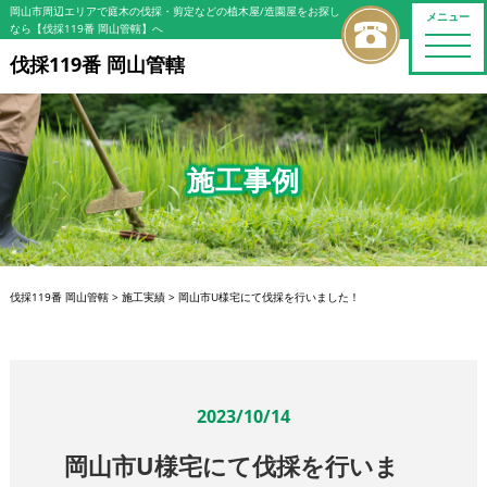
岡山市周辺エリアで庭木の伐採・剪定などの植木屋/造園屋をお探し
メニュー
なら【伐採119番 岡山管轄】へ
toggle
naviga
伐採119番 岡山管轄
施工事例
伐採119番 岡山管轄
>
施工実績
>
岡山市U様宅にて伐採を行いました！
2023/10/14
岡山市U様宅にて伐採を行いま