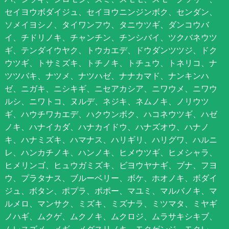
セイヨウボダイジュ、セイヨウニンジンボク、センダン、
ソメイヨシノ、タイワンフウ、タニウツギ、ダンコウバ
イ、チドリノキ、チャンチン、チンシバイ、ツクバネウツ
ギ、テンダイウヤク、トウカエデ、ドウダンツツジ、ドク
ウツギ、トサミズキ、トチノキ、トチュウ、トネリコ、ナ
ツツバキ、ナツメ、ナツハゼ、ナナカマド、ナンキンハ
ゼ、ニガキ、ニシキギ、ニセアカシア、ニワウメ、ニワウ
ルシ、ニワトコ、ヌルデ、ネジキ、ネムノキ、ノリウツ
ギ、ハウチワカエデ、ハクウンボク、ハコネウツギ、ハゼ
ノキ、ハナイカダ、ハナカイドウ、ハナズオウ、ハナノ
キ、ハナミズキ、ハマナス、ハリギリ、ハリグワ、ハルニ
レ、ハンカチノキ、ハンノキ、ヒメウツギ、ヒメシャラ、
ヒメリンゴ、ヒュウガミズキ、ビヨウヤナギ、ブナ、フヨ
ウ、プラタナス、ブルーベリー、ボケ、ホオノキ、ボダイ
ジュ、ボタン、ポプラ、ポポー、マユミ、マルバノキ、マ
ルメロ、マンサク、ミズキ、ミズナラ、ミツマタ、ミヤギ
ノハギ、ムクゲ、ムクノキ、ムクロジ、ムラサキシキブ、
ムレスズメ、メギ、メグスリノキ、モクゲンジ、モクレ