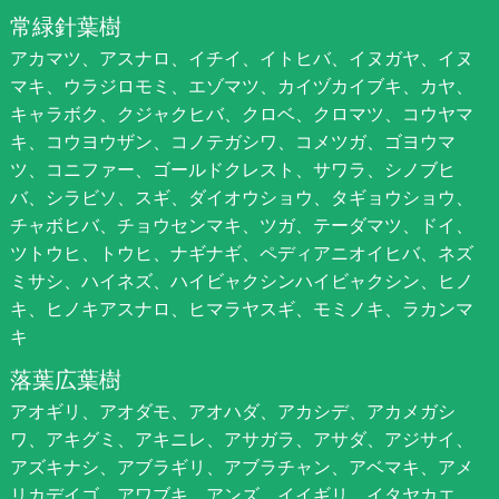
常緑針葉樹
アカマツ、アスナロ、イチイ、イトヒバ、イヌガヤ、イヌ
マキ、ウラジロモミ、エゾマツ、カイヅカイブキ、カヤ、
キャラボク、クジャクヒバ、クロベ、クロマツ、コウヤマ
キ、コウヨウザン、コノテガシワ、コメツガ、ゴヨウマ
ツ、コニファー、ゴールドクレスト、サワラ、シノブヒ
バ、シラビソ、スギ、ダイオウショウ、タギョウショウ、
チャボヒバ、チョウセンマキ、ツガ、テーダマツ、ドイ、
ツトウヒ、トウヒ、ナギナギ、ペディアニオイヒバ、ネズ
ミサシ、ハイネズ、ハイビャクシンハイビャクシン、ヒノ
キ、ヒノキアスナロ、ヒマラヤスギ、モミノキ、ラカンマ
キ
落葉広葉樹
アオギリ、アオダモ、アオハダ、アカシデ、アカメガシ
ワ、アキグミ、アキニレ、アサガラ、アサダ、アジサイ、
アズキナシ、アブラギリ、アブラチャン、アベマキ、アメ
リカデイゴ、アワブキ、アンズ、イイギリ、イタヤカエ