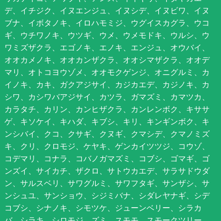
デ、イチジク、イヌエンジュ、イヌシデ、イヌビワ、イヌ
ブナ、イボタノキ、イロハモミジ、ウグイスカグラ、ウコ
ギ、ウチワノキ、ウツギ、ウメ、ウメモドキ、ウルシ、ウ
ワミズザクラ、エゴノキ、エノキ、エンジュ、オウバイ、
オオカメノキ、オオカンザクラ、オオシマザクラ、オオデ
マリ、オトコヨウゾメ、オオモクゲンジ、オニグルミ、カ
イノキ、カキ、ガクアジサイ、カジカエデ、カジノキ、カ
シワ、カシワバアジサイ、カツラ、ガマズミ、カマツカ、
カラタチ、カリン、カンヒザクラ、カンレンボク、キササ
ゲ、キソケイ、キハダ、キブシ、キリ、キンギンボク、キ
ンシバイ、クコ、クサギ、クヌギ、クマシデ、クマノミズ
キ、クリ、クロモジ、ケヤキ、ゲンカイツツジ、コウゾ、
コデマリ、コナラ、コバノガマズミ、コブシ、ゴマギ、ゴ
ンズイ、サイカチ、ザクロ、サトウカエデ、サラサドウダ
ン、サルスベリ、サワグルミ、サワフタギ、サンザシ、サ
ンシュユ、サンショウ、シジミバナ、シダレヤナギ、シデ
コブシ、シナノキ、シモツケ、ジューンベリー、シラカ
バ、シラキ、シロモジ、ズミ、スモモ、スモークツリー、