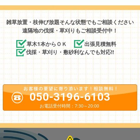
雑草放置・枝伸び放題そんな状態でもご相談ください
遠隔地の伐採・草刈りもご相談受付中！
草木1本からＯＫ
出張見積無料
伐採・草刈り・敷砂利なんでも対応!!
050-3196-6103
お電話受付時間：7:30～20:00