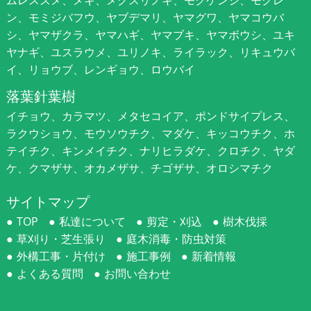
ン、モミジバフウ、ヤブデマリ、ヤマグワ、ヤマコウバ
シ、ヤマザクラ、ヤマハギ、ヤマブキ、ヤマボウシ、ユキ
ヤナギ、ユスラウメ、ユリノキ、ライラック、リキュウバ
イ、リョウブ、レンギョウ、ロウバイ
落葉針葉樹
イチョウ、カラマツ、メタセコイア、ポンドサイプレス、
ラクウショウ、モウソウチク、マダケ、キッコウチク、ホ
テイチク、キンメイチク、ナリヒラダケ、クロチク、ヤダ
ケ、クマザサ、オカメザサ、チゴザサ、オロシマチク
サイトマップ
TOP
私達について
剪定・刈込
樹木伐採
草刈り・芝生張り
庭木消毒・防虫対策
外構工事・片付け
施工事例
新着情報
よくある質問
お問い合わせ