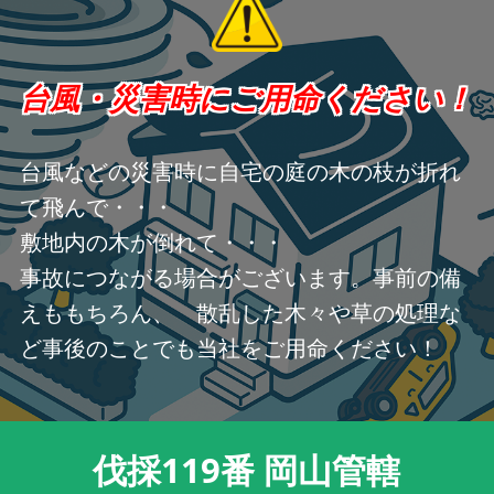
台風・災害時にご用命ください！
台風などの災害時に自宅の庭の木の枝が折れ
て飛んで・・・
敷地内の木が倒れて・・・
事故につながる場合がございます。事前の備
えももちろん、 散乱した木々や草の処理な
ど事後のことでも当社をご用命ください！
伐採119番 岡山管轄