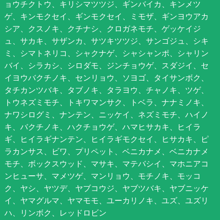
ョウチクトウ、キリシマツツジ、ギンバイカ、キンメツ
ゲ、キンモクセイ、ギンモクセイ、ミモザ、ギンヨウアカ
シア、クスノキ、クチナシ、クロガネモチ、ゲッケイジ
ュ、サカキ、サザンカ、サツキツツジ、サンゴジュ、シキ
ミ、シマトネリコ、シャクナゲ、シャシャンポ、シャリン
バイ、シラカシ、シロダモ、ジンチョウゲ、スダジイ、セ
イヨウバクチノキ、センリョウ、ソヨゴ、タイサンボク、
タチカンツバキ、タブノキ、タラヨウ、チャノキ、ツゲ、
トウネズミモチ、トキワマンサク、トベラ、ナナミノキ、
ナワシログミ、ナンテン、ニッケイ、ネズミモチ、ハイノ
キ、バクチノキ、ハクチョウゲ、ハマヒサカキ、ヒイラ
ギ、ヒイラギナンテン、ヒイラギモクセイ、ヒサカキ、ピ
ラカンサス、ビワ、プリペット、ベニカナメ、ベニカナメ
モチ、ボックスウッド、マサキ、マテバシイ、マホニアコ
ンヒューサ、マメツゲ、マンリョウ、モチノキ、モッコ
ク、ヤシ、ヤツデ、ヤブコウジ、ヤブツバキ、ヤブニッケ
イ、ヤマグルマ、ヤマモモ、ユーカリノキ、ユズ、ユズリ
ハ、リンボク、レッドロビン