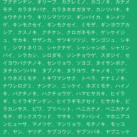
フクナンテン、オリーブ、カクレミノ、カゴノキ、カナメ
モチ、カラタチバナ、カラタネオガタマ、カンツバキ、キ
ョウチクトウ、キリシマツツジ、ギンバイカ、キンメツ
ゲ、キンモクセイ、ギンモクセイ、ミモザ、ギンヨウアカ
シア、クスノキ、クチナシ、クロガネモチ、ゲッケイジ
ュ、サカキ、サザンカ、サツキツツジ、サンゴジュ、シキ
ミ、シマトネリコ、シャクナゲ、シャシャンポ、シャリン
バイ、シラカシ、シロダモ、ジンチョウゲ、スダジイ、セ
イヨウバクチノキ、センリョウ、ソヨゴ、タイサンボク、
タチカンツバキ、タブノキ、タラヨウ、チャノキ、ツゲ、
トウネズミモチ、トキワマンサク、トベラ、ナナミノキ、
ナワシログミ、ナンテン、ニッケイ、ネズミモチ、ハイノ
キ、バクチノキ、ハクチョウゲ、ハマヒサカキ、ヒイラ
ギ、ヒイラギナンテン、ヒイラギモクセイ、ヒサカキ、ピ
ラカンサス、ビワ、プリペット、ベニカナメ、ベニカナメ
モチ、ボックスウッド、マサキ、マテバシイ、マホニアコ
ンヒューサ、マメツゲ、マンリョウ、モチノキ、モッコ
ク、ヤシ、ヤツデ、ヤブコウジ、ヤブツバキ、ヤブニッケ