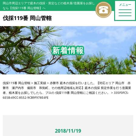
岡山市周辺エリアで庭木の伐採・剪定などの植木屋/造園屋をお探し
メニュー
なら【伐採119番 岡山管轄】へ
toggle
naviga
伐採119番 岡山管轄
新着情報
伐採119番 岡山管轄
>
施工実績
>
赤磐市 庭木の伐採を行いました。【対応エリア 岡山市 赤
磐市 瀬戸内市 備前市 和気町、その他周辺地域も対応】庭木の伐採 剪定作業を行う造園業
者、植木屋をお探しでしたら、プロの 伐採119番 岡山管轄にご相談ください。
>
335F0FC5-
6E5B-49CC-8552-9CB9F978E4FE
2018/11/19