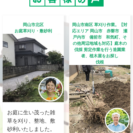
岡山市北区
岡山市南区 草刈り作業。【対
お庭草刈り・敷砂利
応エリア 岡山市 赤磐市 瀬
戸内市 備前市 和気町、そ
の他周辺地域も対応】庭木の
伐採 剪定作業を行う造園業
者、植木屋をお探し
伐根
お庭に生い茂った雑
草を刈り、整地、敷
砂利いたしました。