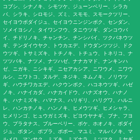
コブシ、シナノキ、シモツケ、ジューンベリー、シラカ
バ、シラキ、シロモジ、ズミ、スモモ、スモークツリー、
セイヨウボダイジュ、セイヨウニンジンボク、センダン、
ソメイヨシノ、タイワンフウ、タニウツギ、ダンコウバ
イ、チドリノキ、チャンチン、チンシバイ、ツクバネウツ
ギ、テンダイウヤク、トウカエデ、ドウダンツツジ、ドク
ウツギ、トサミズキ、トチノキ、トチュウ、トネリコ、ナ
ツツバキ、ナツメ、ナツハゼ、ナナカマド、ナンキンハ
ゼ、ニガキ、ニシキギ、ニセアカシア、ニワウメ、ニワウ
ルシ、ニワトコ、ヌルデ、ネジキ、ネムノキ、ノリウツ
ギ、ハウチワカエデ、ハクウンボク、ハコネウツギ、ハゼ
ノキ、ハナイカダ、ハナカイドウ、ハナズオウ、ハナノ
キ、ハナミズキ、ハマナス、ハリギリ、ハリグワ、ハルニ
レ、ハンカチノキ、ハンノキ、ヒメウツギ、ヒメシャラ、
ヒメリンゴ、ヒュウガミズキ、ビヨウヤナギ、ブナ、フヨ
ウ、プラタナス、ブルーベリー、ボケ、ホオノキ、ボダイ
ジュ、ボタン、ポプラ、ポポー、マユミ、マルバノキ、マ
ルメロ、マンサク、ミズキ、ミズナラ、ミツマタ、ミヤギ