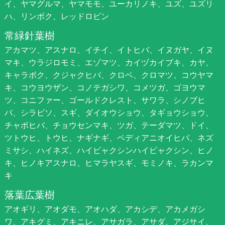
イ、ヤマグルマ、ヤマモモ、ユーカリノキ、ユズ、ユズリ
ハ、リンボク、レッドロビン
常緑針葉樹
アカマツ、アスナロ、イチイ、イトヒバ、イヌガヤ、イヌ
マキ、ウラジロモミ、エゾマツ、カイヅカイブキ、カヤ、
キャラボク、クジャクヒバ、クロベ、クロマツ、コウヤマ
キ、コウヨウザン、コノテガシワ、コメツガ、ゴヨウマ
ツ、コニファー、ゴールドクレスト、サワラ、シノブヒ
バ、シラビソ、スギ、ダイオウショウ、タギョウショウ、
チャボヒバ、チョウセンマキ、ツガ、テーダマツ、ドイ、
ツトウヒ、トウヒ、ナギナギ、ペディアニオイヒバ、ネズ
ミサシ、ハイネズ、ハイビャクシンハイビャクシン、ヒノ
キ、ヒノキアスナロ、ヒマラヤスギ、モミノキ、ラカンマ
キ
落葉広葉樹
アオギリ、アオダモ、アオハダ、アカシデ、アカメガシ
ワ、アキグミ、アキニレ、アサガラ、アサダ、アジサイ、