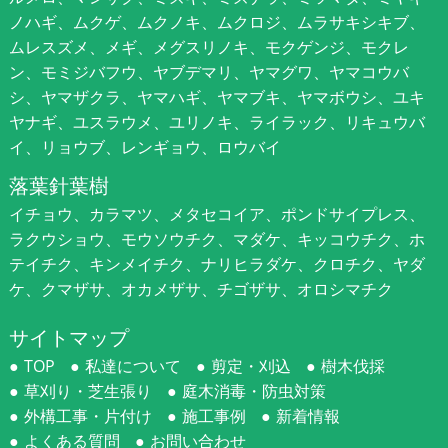
ノハギ、ムクゲ、ムクノキ、ムクロジ、ムラサキシキブ、
ムレスズメ、メギ、メグスリノキ、モクゲンジ、モクレ
ン、モミジバフウ、ヤブデマリ、ヤマグワ、ヤマコウバ
シ、ヤマザクラ、ヤマハギ、ヤマブキ、ヤマボウシ、ユキ
ヤナギ、ユスラウメ、ユリノキ、ライラック、リキュウバ
イ、リョウブ、レンギョウ、ロウバイ
落葉針葉樹
イチョウ、カラマツ、メタセコイア、ポンドサイプレス、
ラクウショウ、モウソウチク、マダケ、キッコウチク、ホ
テイチク、キンメイチク、ナリヒラダケ、クロチク、ヤダ
ケ、クマザサ、オカメザサ、チゴザサ、オロシマチク
サイトマップ
TOP
私達について
剪定・刈込
樹木伐採
草刈り・芝生張り
庭木消毒・防虫対策
外構工事・片付け
施工事例
新着情報
よくある質問
お問い合わせ