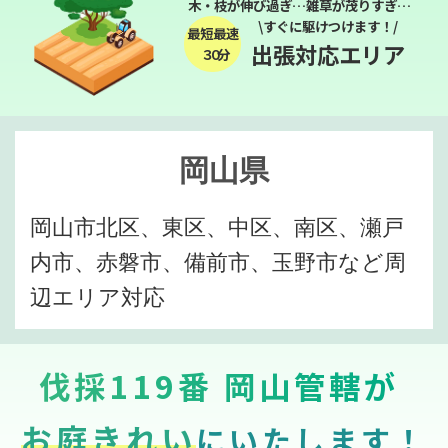
木・枝が伸び過ぎ…雑草が茂りすぎ…
\すぐに駆けつけます！/
最短最速
出張対応エリア
３０分
岡山県
岡山市北区、東区、中区、南区、瀬戸
内市、赤磐市、備前市、玉野市など周
辺エリア対応
伐採119番 岡山管轄が
お庭きれい
にいたします！