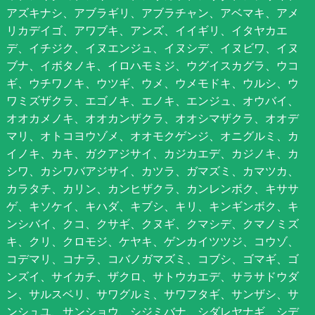
アズキナシ、アブラギリ、アブラチャン、アベマキ、アメ
リカデイゴ、アワブキ、アンズ、イイギリ、イタヤカエ
デ、イチジク、イヌエンジュ、イヌシデ、イヌビワ、イヌ
ブナ、イボタノキ、イロハモミジ、ウグイスカグラ、ウコ
ギ、ウチワノキ、ウツギ、ウメ、ウメモドキ、ウルシ、ウ
ワミズザクラ、エゴノキ、エノキ、エンジュ、オウバイ、
オオカメノキ、オオカンザクラ、オオシマザクラ、オオデ
マリ、オトコヨウゾメ、オオモクゲンジ、オニグルミ、カ
イノキ、カキ、ガクアジサイ、カジカエデ、カジノキ、カ
シワ、カシワバアジサイ、カツラ、ガマズミ、カマツカ、
カラタチ、カリン、カンヒザクラ、カンレンボク、キササ
ゲ、キソケイ、キハダ、キブシ、キリ、キンギンボク、キ
ンシバイ、クコ、クサギ、クヌギ、クマシデ、クマノミズ
キ、クリ、クロモジ、ケヤキ、ゲンカイツツジ、コウゾ、
コデマリ、コナラ、コバノガマズミ、コブシ、ゴマギ、ゴ
ンズイ、サイカチ、ザクロ、サトウカエデ、サラサドウダ
ン、サルスベリ、サワグルミ、サワフタギ、サンザシ、サ
ンシュユ、サンショウ、シジミバナ、シダレヤナギ、シデ